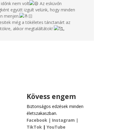
k időnk nem volt
Az esküvőn
ként együtt izgult velünk, hogy minden
n menjen.
esitek még a tökéletes tánctanárt az
tökre, akkor megtaláltátok!
„
Kövess engem
Biztonságos edzések minden
életszakaszban.
Facebook
|
Instagram |
TikTok
|
YouTube