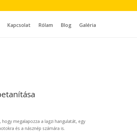
Kapcsolat
Rólam
Blog
Galéria
betanítása
 , hogy megalapozza a lagzi hangulatát, egy
motokra és a násznép számára is.