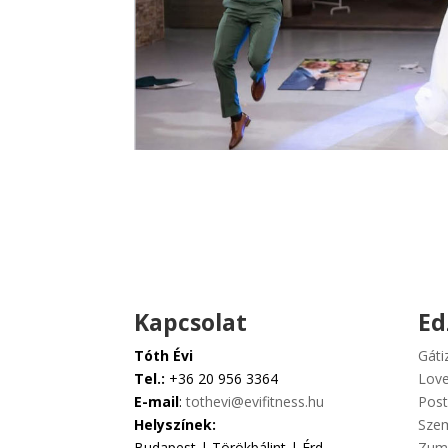
Kapcsolat
Ed
Tóth Évi
Gáti
Tel.:
+36 20 956 3364
Love
E-mail
:
tothevi@evifitness.hu
Post
Helyszínek:
Szem
Budapest | Törökbálint | Érd
Zum