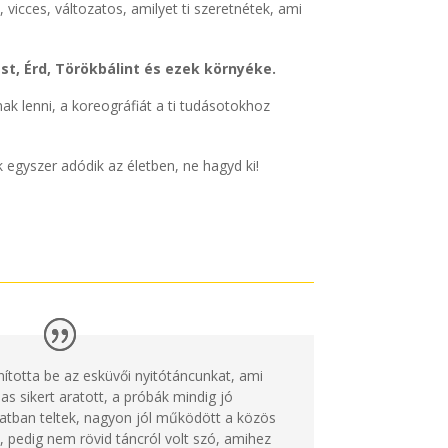
, vicces, változatos, amilyet ti szeretnétek, ami
t, Érd, Törökbálint és ezek környéke.
ak lenni, a koreográfiát a ti tudásotokhoz
 egyszer adódik az életben, ne hagyd ki!
anította be az esküvői nyitótáncunkat, ami
as sikert aratott, a próbák mindig jó
atban teltek, nagyon jól működött a közös
 pedig nem rövid táncról volt szó, amihez