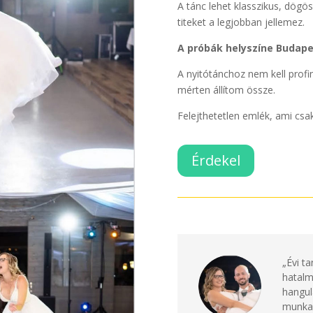
A tánc lehet klasszikus, dögös
titeket a legjobban jellemez.
A próbák helyszíne Budapes
A nyitótánchoz nem kell profin
mérten állítom össze.
Felejthetetlen emlék, ami csak
Érdekel
„Évi t
hatalm
hangul
munka,