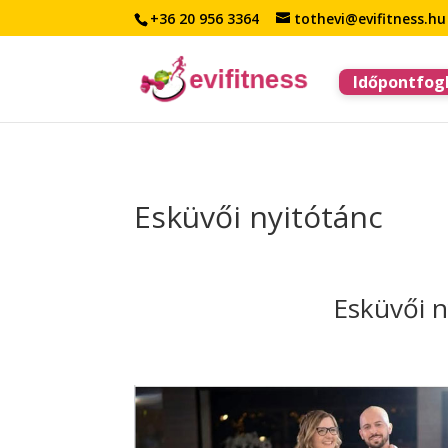
+36 20 956 3364
tothevi@evifitness.hu
Időpontfogl
Esküvői nyitótánc
Esküvői n