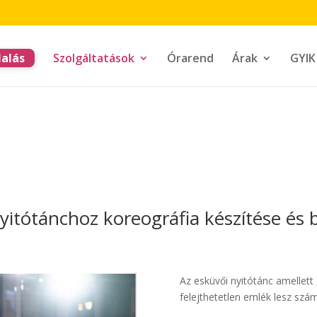
alás
Szolgáltatások
Órarend
Árak
GYIK
yitótánchoz koreográfia készítése és 
Az esküvői nyitótánc amellett
felejthetetlen emlék lesz szá