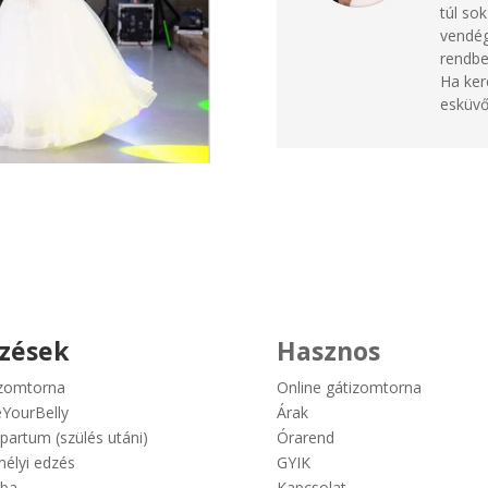
túl so
vendég
rendbe
Ha ker
esküvő
zések
Hasznos
zomtorna
Online gátizomtorna
YourBelly
Árak
partum (szülés utáni)
Órarend
élyi edzés
GYIK
ba
Kapcsolat