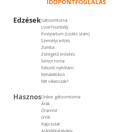
IDŐPONTFOGLALÁS
Edzések
Gátizomtorna
LoveYourBelly
Postpartum (szülés utáni)
Személyi edzés
Zumba
Zsírégető erősítés
Senior torna
Esküvői nyitótánc
Rehabilitáció
Mit válasszak?
Hasznos
Online gátizomtorna
Árak
Órarend
GYIK
Kapcsolat
Ajándékutalvány