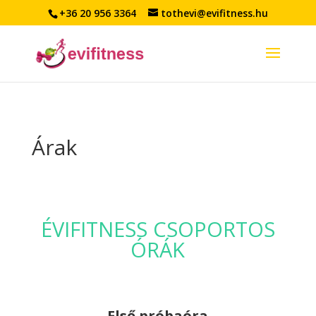
+36 20 956 3364
tothevi@evifitness.hu
Árak
ÉVIFITNESS CSOPORTOS
ÓRÁK
Első próbaóra