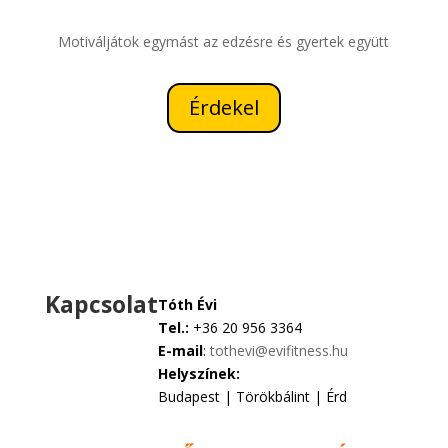
Motiváljátok egymást az edzésre és gyertek együtt
Érdekel
Kapcsolat
Tóth Évi
Tel.:
+36 20 956 3364
E-mail
:
tothevi@evifitness.hu
Helyszínek:
Budapest | Törökbálint | Érd